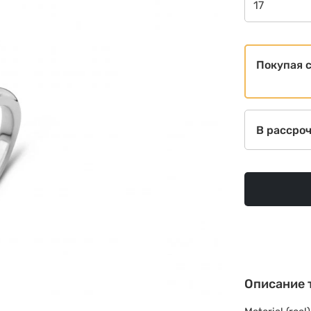
17
Покупая 
В рассро
Описание 