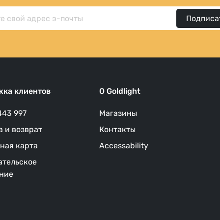
Подписа
ка клиентов
O Goldlight
443 997
Магазины
а и возврат
Контакты
ная карта
Accessability
ательское
ние