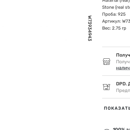
Material (rea
Stone (real s
Проба: 925
W73934943
Артикул: W7
Вес: 2.75 гр
Получ
Получ
налич
DPD. 
Предп
DPD. 
ПОКАЗАТ
Предп
Omniv
100% з