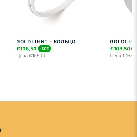
GOLDLIGHT - КОЛЬЦО
GOLDLIGH
€108,50
€108,50
-30%
-
Цена €155,00
Цена €155,
T