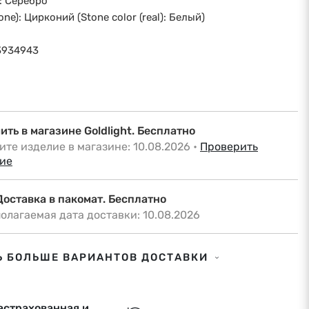
l): Серебро
tone): Цирконий (Stone color (real): Белый)
3934943
ить в магазине Goldlight. Бесплатно
ите изделие в магазине: 10.08.2026
•
Проверить
ие
Доставка в пакомат. Бесплатно
олагаемая дата доставки: 10.08.2026
Доставка по адресу. €6,50
Ь БОЛЬШЕ ВАРИАНТОВ ДОСТАВКИ
олагаемая дата доставки: 10.08.2026
a. Доставка в пакомат. Бесплатно
астрахованная и