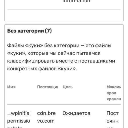
information.
Без категории (7)
Файлы «куки» без категории — это файлы
«куки», которые мы сейчас пытаемся
классифицировать вместе с поставщиками
конкретных файлов «куки».
Имя
Поставщик
Цель
Максимал
срок
хранения
_wpinitial
cdn.bre
Ожидается
Пост
permissio
vo.com
оянн