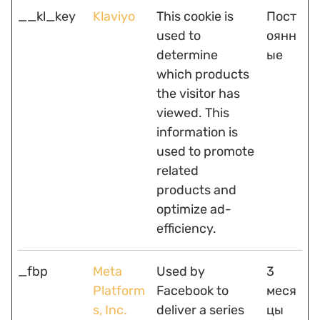
__kl_key
Klaviyo
This cookie is
Пост
used to
оянн
determine
ые
which products
the visitor has
viewed. This
information is
used to promote
related
products and
optimize ad-
efficiency.
_fbp
Meta
Used by
3
Platform
Facebook to
меся
s, Inc.
deliver a series
цы