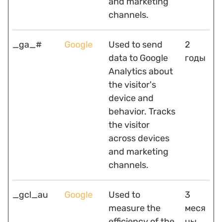
and marketing
channels.
_ga_#
Google
Used to send
2
data to Google
годы
Analytics about
the visitor's
device and
behavior. Tracks
the visitor
across devices
and marketing
channels.
_gcl_au
Google
Used to
3
measure the
меся
efficiency of the
цы