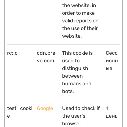
the website, in
order to make
valid reports on
the use of their
website.
rc::c
cdn.bre
This cookie is
Сесс
vo.com
used to
ионн
distinguish
ые
between
humans and
bots.
test_cooki
Google
Used to check if
1
e
the user's
день
browser