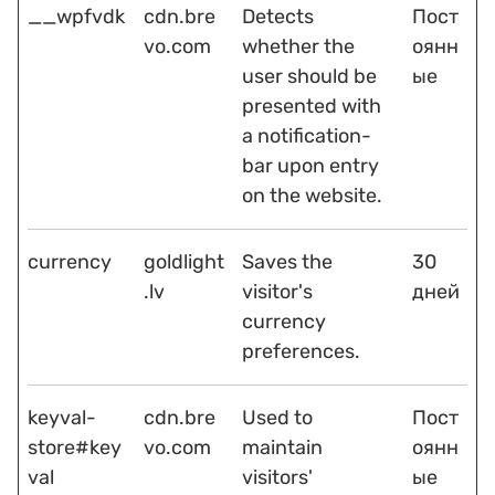
__wpfvdk
cdn.bre
Detects
Пост
vo.com
whether the
оянн
user should be
ые
presented with
a notification-
bar upon entry
on the website.
currency
goldlight
Saves the
30
.lv
visitor's
дней
currency
preferences.
keyval-
cdn.bre
Used to
Пост
store#key
vo.com
maintain
оянн
val
visitors'
ые