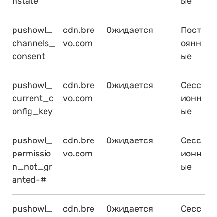
nstate
ые
pushowl_
cdn.bre
Ожидается
Пост
channels_
vo.com
оянн
consent
ые
pushowl_
cdn.bre
Ожидается
Сесс
current_c
vo.com
ионн
onfig_key
ые
pushowl_
cdn.bre
Ожидается
Сесс
permissio
vo.com
ионн
n_not_gr
ые
anted-#
pushowl_
cdn.bre
Ожидается
Сесс