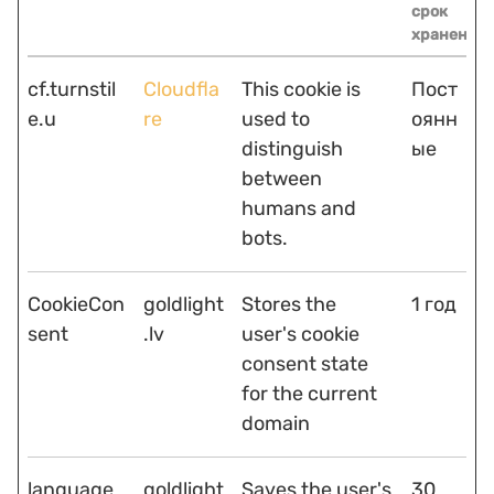
срок
хранения
cf.turnstil
Cloudfla
This cookie is
Пост
e.u
re
used to
оянн
distinguish
ые
between
humans and
bots.
CookieCon
goldlight
Stores the
1 год
sent
.lv
user's cookie
consent state
for the current
domain
language
goldlight
Saves the user's
30