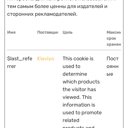
тем самым более ценны для издателей и
сторонних рекламодателей.
Имя
Поставщик
Цель
Максимал
срок
хранения
$last_refe
Klaviyo
This cookie is
Пост
rrer
used to
оянн
determine
ые
which products
the visitor has
viewed. This
information is
used to promote
related