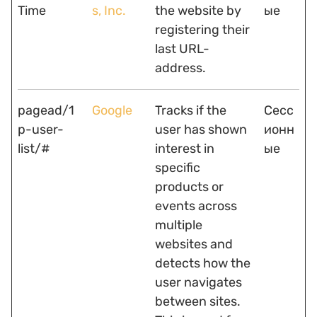
Time
s, Inc.
the website by
ые
registering their
last URL-
address.
pagead/1
Google
Tracks if the
Сесс
p-user-
user has shown
ионн
list/#
interest in
ые
specific
products or
events across
multiple
websites and
detects how the
user navigates
between sites.