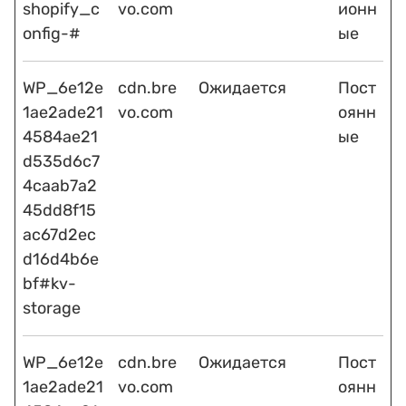
shopify_c
vo.com
ионн
onfig-#
ые
WP_6e12e
cdn.bre
Ожидается
Пост
1ae2ade21
vo.com
оянн
4584ae21
ые
d535d6c7
4caab7a2
45dd8f15
ac67d2ec
d16d4b6e
bf#kv-
storage
WP_6e12e
cdn.bre
Ожидается
Пост
1ae2ade21
vo.com
оянн