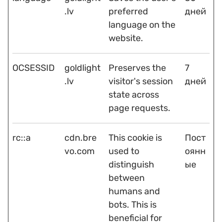
.lv
preferred
дней
language on the
website.
OCSESSID
goldlight
Preserves the
7
.lv
visitor's session
дней
state across
page requests.
rc::a
cdn.bre
This cookie is
Пост
vo.com
used to
оянн
distinguish
ые
between
humans and
bots. This is
beneficial for