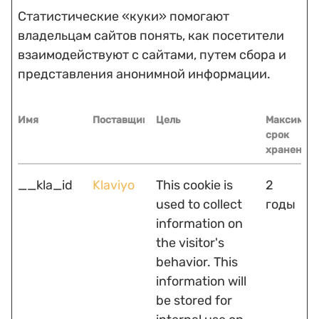
Статистические «куки» помогают
владельцам сайтов понять, как посетители
взаимодействуют с сайтами, путем сбора и
представления анонимной информации.
Имя
Поставщик
Цель
Максимал
срок
хранения
__kla_id
Klaviyo
This cookie is
2
used to collect
годы
information on
the visitor's
behavior. This
information will
be stored for