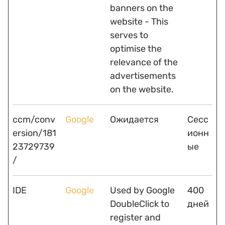
banners on the
website - This
serves to
optimise the
relevance of the
advertisements
on the website.
ccm/conv
Google
Ожидается
Сесс
ersion/181
ионн
23729739
ые
/
IDE
Google
Used by Google
400
DoubleClick to
дней
register and