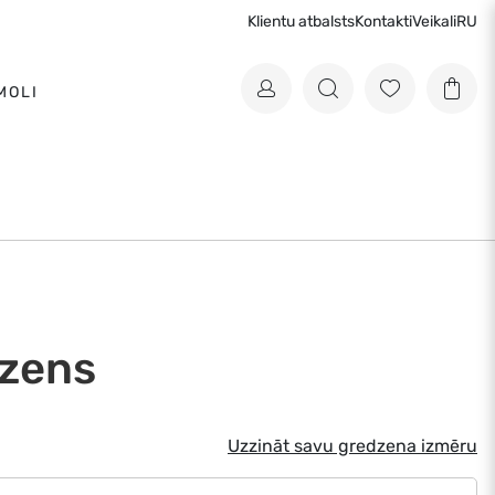
Klientu atbalsts
Kontakti
Veikali
RU
MOLI
zens
Uzzināt savu gredzena izmēru