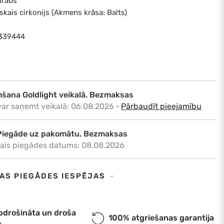
drabs
kais cirkonijs (Akmens krāsa: Balts)
6339444
šana Goldlight veikalā. Bezmaksas
var saņemt veikalā: 06.08.2026
•
Pārbaudīt pieejamību
Piegāde uz pakomātu. Bezmaksas
tais piegādes datums: 08.08.2026
Piegāde uz adresi. €6,50
SAS PIEGĀDES IESPĒJAS
tais piegādes datums: 08.08.2026
a. Piegāde uz pakomātu. Bezmaksas
pdrošināta un droša
100% atgriešanas garantija
e
tais piegādes datums: 08.08.2026