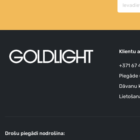
Klientu 
+371 67 
Piegāde 
Dāvanu k
Lietošan
Drošu piegādi nodrošina: