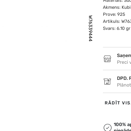
Materiāls: Su
Akmens: Kubis
Prove: 925
W76339444
Artikuls: W7
Svars: 6.10 gr
Saņem
Preci 
DPD. 
Plāno
DPD. 
RĀDĪT VI
Plāno
Omniv
100% a
piegād
Plāno