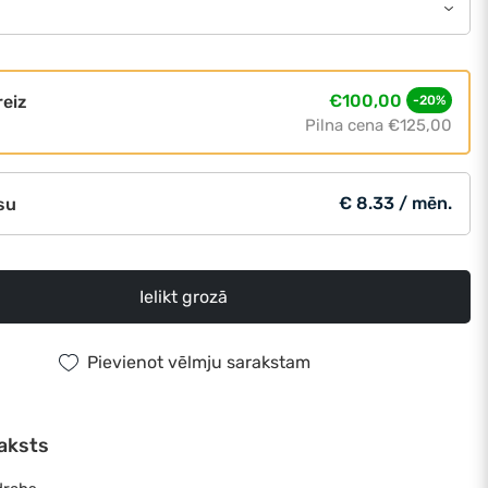
€100,00
reiz
-20%
Pilna cena
€125,00
€ 8.33 / mēn.
su
Ielikt grozā
Pievienot vēlmju sarakstam
aksts