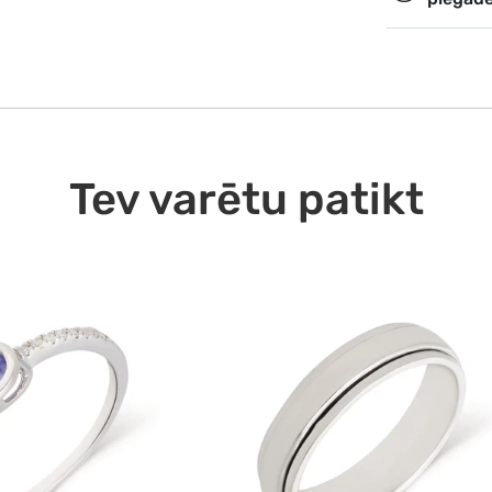
Ekspr
Ekspre
06.08
Tev varētu patikt