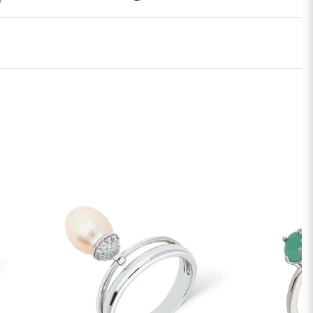
ess piegāde. €9,00
ss piegāde Rīgā un Rīgas rajonā dienas laikā. Piegāde:
.2026