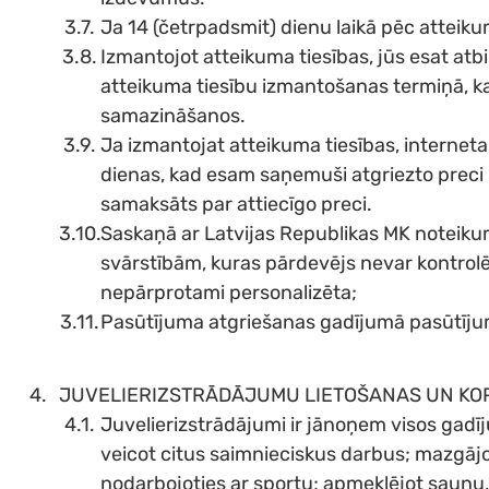
Ja 14 (četrpadsmit) dienu laikā pēc atteik
Izmantojot atteikuma tiesības, jūs esat at
atteikuma tiesību izmantošanas termiņā, kas
samazināšanos.
Ja izmantojat atteikuma tiesības, internet
dienas, kad esam saņemuši atgriezto preci u
samaksāts par attiecīgo preci.
Saskaņā ar Latvijas Republikas MK noteikum
svārstībām, kuras pārdevējs nevar kontrolēt
nepārprotami personalizēta;
Pasūtījuma atgriešanas gadījumā pasūtīju
JUVELIERIZSTRĀDĀJUMU LIETOŠANAS UN KO
Juvelierizstrādājumi ir jānoņem visos gadīju
veicot citus saimnieciskus darbus; mazgājot 
nodarbojoties ar sportu; apmeklējot saunu, so