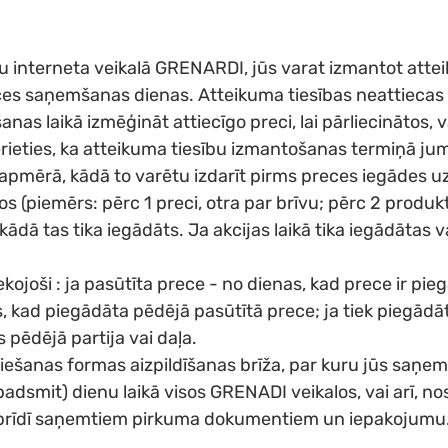
mu interneta veikalā GRENARDI, jūs varat izmantot atte
eces saņemšanas dienas. Atteikuma tiesības neattiecas
anas laikā izmēģināt attiecīgo preci, lai pārliecinātos
ties, ka atteikuma tiesību izmantošanas termiņā jums ir 
pmērā, kādā to varētu izdarīt pirms preces iegādes uz 
s (piemērs: pērc 1 preci, otra par brīvu; pērc 2 produktu
dā tas tika iegādāts. Ja akcijas laikā tika iegādātas v
ojoši : ja pasūtīta prece - no dienas, kad prece ir pie
s, kad piegādāta pēdējā pasūtītā prece; ja tiek piegādā
 pēdējā partija vai daļa.
iešanas formas aizpildīšanas brīža, par kuru jūs saņe
adsmit) dienu laikā visos GRENADI veikalos, vai arī, nos
des brīdī saņemtiem pirkuma dokumentiem un iepakojum