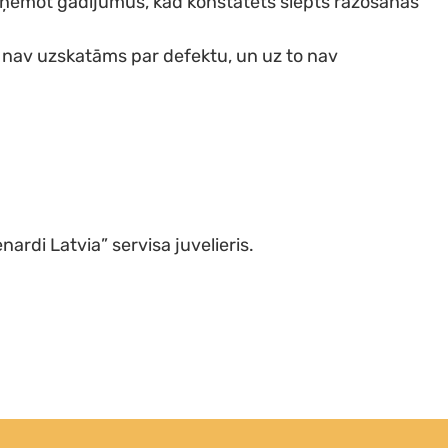
 izņemot gadījumus, kad konstatēts slēpts ražošanas
s nav uzskatāms par defektu, un uz to nav
nardi Latvia” servisa juvelieris.