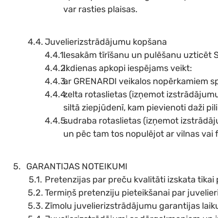
var rasties plaisas.
Juvelierizstrādājumu kopšana
Iesakām tīrīšanu un pulēšanu uzticēt S
Ikdienas apkopi iespējams veikt:
ar GRENARDI veikalos nopērkamiem spe
zelta rotaslietas (izņemot izstrādāju
siltā ziepjūdenī, kam pievienoti daži p
sudraba rotaslietas (izņemot izstrādā
un pēc tam tos nopulējot ar vilnas vai
GARANTIJAS NOTEIKUMI
Pretenzijas par preču kvalitāti izskata ti
Termiņš pretenziju pieteikšanai par juvelier
Zīmolu juvelierizstrādājumu garantijas lai