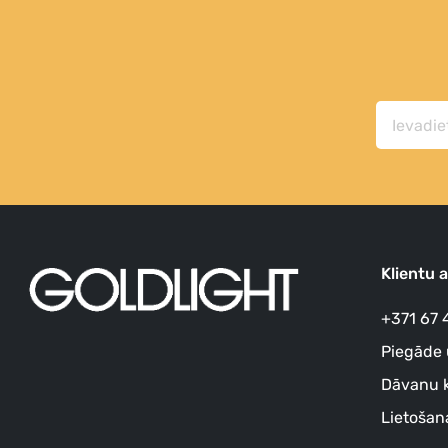
Klientu 
+371 67 
Piegāde 
Dāvanu k
Lietošan