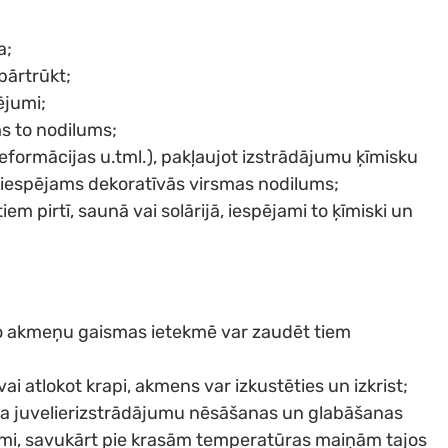
a;
pārtrūkt;
ējumi;
ms to nodilums;
formācijas u.tml.), pakļaujot izstrādājumu ķīmisku
), iespējams dekoratīvās virsmas nodilums;
em pirtī, saunā vai solārijā, iespējami to ķīmiski un
ļa šo akmeņu gaismas ietekmē var zaudēt tiem
i atlokot krapi, akmens var izkustēties un izkrist;
, ka juvelierizstrādājumu nēsāšanas un glabāšanas
umi, savukārt pie krasām temperatūras maiņām tajos