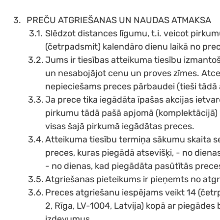
PREČU ATGRIEŠANAS UN NAUDAS ATMAKSA
Slēdzot distances līgumu, t.i. veicot pirku
(četrpadsmit) kalendāro dienu laikā no pr
Jums ir tiesības atteikuma tiesību izmantoš
un nesabojājot cenu un proves zīmes. Atcerie
nepieciešams preces pārbaudei (tieši tādā a
Ja prece tika iegādāta īpašas akcijas ietvaro
pirkumu tādā pašā apjomā (komplektācijā) kā
visas šajā pirkumā iegādātas preces.
Atteikuma tiesību termiņa sākumu skaita sek
preces, kuras piegādā atsevišķi, - no diena
- no dienas, kad piegādāta pasūtītās preces
Atgriešanas pieteikums ir pieņemts no atgr
​Preces atgriešanu iespējams veikt 14 (četrp
2, Rīga, LV-1004, Latvija) kopā ar piegā
izdevumus.