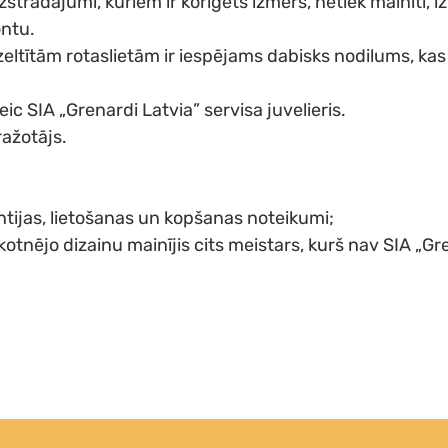
strādājumi, kuriem ir koriģēts izmērs, netiek mainīti,
ontu.
eltītām rotaslietām ir iespējams dabisks nodilums, ka
c SIA „Grenardi Latvia” servisa juvelieris.
ažotājs.
ntijas, lietošanas un kopšanas noteikumi;
ākotnējo dizainu mainījis cits meistars, kurš nav SIA „Gre