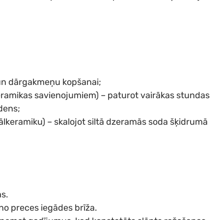
 un dārgakmeņu kopšanai;
keramikas savienojumiem) – paturot vairākas stundas
ūdens;
lkeramiku) – skalojot siltā dzeramās soda šķidrumā
as.
no preces iegādes brīža.