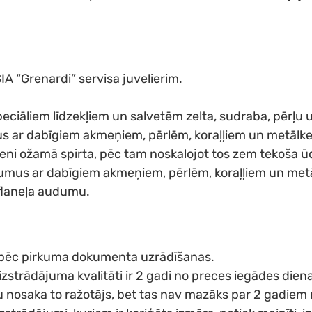
IA “Grenardi” servisa juvelierim.
ciāliem līdzekļiem un salvetēm zelta, sudraba, pērļu
mus ar dabīgiem akmeņiem, pērlēm, koraļļiem un metāl
ilieni ožamā spirta, pēc tam noskalojot tos zem tekoša 
jumus ar dabīgiem akmeņiem, pērlēm, koraļļiem un metā
 flaneļa audumu.
kai pēc pirkuma dokumenta uzrādīšanas.
izstrādājuma kvalitāti ir 2 gadi no preces iegādes dien
ku nosaka to ražotājs, bet tas nav mazāks par 2 gadiem 