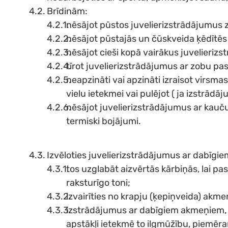
Brīdinām:
nēsājot pūstos juvelierizstrādājumus 
nēsājot pūstajās un čūskveida ķēdītēs 
nēsājot cieši kopā vairākus juvelieriz
tīrot juvelierizstrādājumus ar zobu pa
neapzināti vai apzināti izraisot virs
vielu ietekmei vai pulējot ( ja izstrād
nēsājot juvelierizstrādājumus ar kaučuku
termiski bojājumi.
Izvēloties juvelierizstrādājumus ar dabīgi
tos uzglabāt aizvērtās kārbiņās, lai pa
raksturīgo toni;
izvairīties no krapju (ķepiņveida) akme
izstrādājumus ar dabīgiem akmeņiem, pē
apstākļi ietekmē to ilgmūžību, piemē