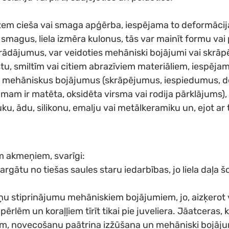
zem cieša vai smaga apģērba, iespējama to deformācij
smagus, liela izmēra kulonus, tās var mainīt formu vai 
strādājumus, var veidoties mehāniski bojājumi vai skrāp
stu, smiltīm vai citiem abrazīviem materiāliem, iespēja
mas mehāniskus bojājumus (skrāpējumus, iespiedumus, de
ājumam ir matēta, oksidēta virsma vai rodija pārklājums
, ādu, silikonu, emalju vai metālkeramiku un, ejot ar ti
em akmeņiem, svarīgi:
sargātu no tiešas saules staru iedarbības, jo liela da
ņu stiprinājumu mehāniskiem bojājumiem, jo, aizķerot va
rlēm un koraļļiem tīrīt tikai pie juveliera. Jāatceras
ram, novecošanu paātrina izžūšana un mehāniski bojāj