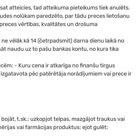
t atteicies, tad atteikuma pieteikums tiek anulēts.
baudes nolūkam paredzēto, par tādu preces lietošanu
 preces vērtības, kvalitātes un drošuma
ne vēlāk kā 14 (četrpadsmit) darna dienu laikā no
ksāt naudu uz to pašu bankas kontu, no kura tika
cēm: - Kuru cena ir atkarīga no finanšu tirgus
k izgatavota pēc patērētāja norādījumiem vai prece ir
bojāt, t.sk.: uzkopjot telpas, mazgājot traukus vai
ērijas vai farmācijas produktus; ejot gulēt;