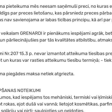
uma pieteikuma mēs neesam saņēmuši preci, no kuras esa
bildīgs par preces lietošanu, kas pārsniedz preces pār
 nav savienojama ar labas ticības principu, kā arī par
a veikalam GRENARDI ir pienākums iespējami agrāk, bet 
n pārliecinājušies par tās kvalitātes atbilstību, atma
i Nr.207 15.3 p. nevar izmantot atteikuma tiesības pre
 un kuras var rasties atteikumu tiesību termiņā; - tie
ma piegādes maksa netiek atgriezta.
PŠANAS NOTEIKUMI
mos, kad iespējams tos mehāniski, termiski vai ķīmiski 
rokas, ejot dušā vai vannā; lietojot kosmētikas, parfim
lāriju vai pirti; sauļojoties un peldoties.