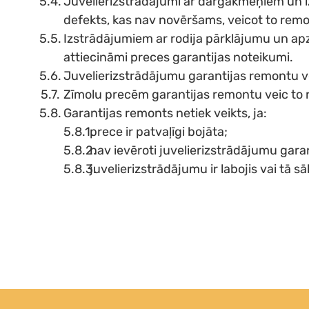
Juvelierizstrādājumi ar dārgakmeņiem un iz
defekts, kas nav novēršams, veicot to rem
Izstrādājumiem ar rodija pārklājumu un apz
attiecināmi preces garantijas noteikumi.
Juvelierizstrādājumu garantijas remontu vei
Zīmolu precēm garantijas remontu veic to r
Garantijas remonts netiek veikts, ja:
prece ir patvaļīgi bojāta;
nav ievēroti juvelierizstrādājumu gara
juvelierizstrādājumu ir labojis vai tā s