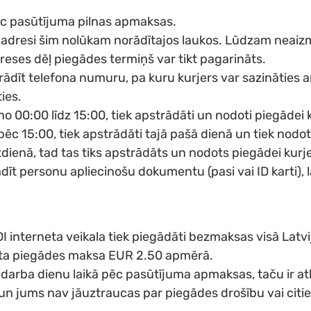
ēc pasūtījuma pilnas apmaksas.
adresi šim nolūkam norādītajos laukos. Lūdzam neaizmi
adreses dēļ piegādes termiņš var tikt pagarināts.
rādīt telefona numuru, pa kuru kurjers var sazināties 
ies.
no 00:00 līdz 15:00, tiek apstrādāti un nodoti piegādei
pēc 15:00, tiek apstrādāti tajā pašā dienā un tiek nod
ētdienā, tad tas tiks apstrādāts un nodots piegādei ku
rādīt personu apliecinošu dokumentu (pasi vai ID karti)
interneta veikala tiek piegādāti bezmaksas visā Latvija
ta piegādes maksa EUR 2.50 apmērā.
 darba dienu laikā pēc pasūtījuma apmaksas, taču ir at
n jums nav jāuztraucas par piegādes drošību vai citie