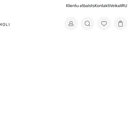
Klientu atbalsts
Kontakti
Veikali
RU
MOLI