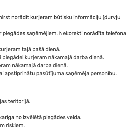
rst norādīt kurjeram būtisku informāciju (durvju
ar piegādes saņēmējiem. Nekorekti norādīta telefona
 kurjeram tajā pašā dienā.
oti piegādei kurjeram nākamajā darba dienā.
rjeram nākamajā darba dienā.
, lai apstiprinātu pasūtījuma saņēmēja personību.
s teritorijā.
karīga no izvēlētā piegādes veida.
m riskiem.