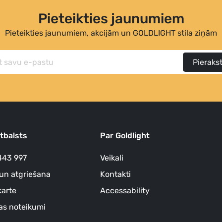
Pieteikties jaunumiem
Pieteikties jaunumiem, akcijām un GOLDLIGHT stila ziņām
Pierakst
atbalsts
Par Goldlight
443 997
Veikali
un atgriešana
Kontakti
arte
Accessability
as noteikumi