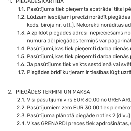
PIEGĀDES KĀRTĪBA
Pasūtījums tiek pieņemts apstrādei tikai p
Lūdzam iespējami precīzi norādīt piegādes 
kods, biroja nr. utt.). Nekorekti norādītas 
Aizpildot piegādes adresi, nepieciešams no
numura dēļ piegādes termiņš var pagarināt
Pasūtījumi, kas tiek pieņemti darba dienās 
Pasūtījumi, kas tiek pieņemti darba dienās 
Ja pasūtījums tiek veikts sestdienā vai sv
Piegādes brīdī kurjeram ir tiesības lūgt uz
PIEGĀDES TERMIŅI UN MAKSA
Visi pasūtījumi virs EUR 30.00 no GRENARDI 
Pasūtījumiem zem EUR 30.00 tiek piemēro
Pasūtījuma plānotā piegāde notiek 2 (divu)
Visas GRENARDI preces tiek apdrošinātas, u