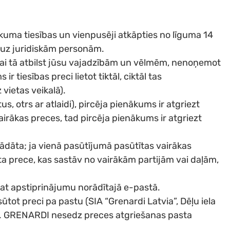
ikuma tiesības un vienpusēji atkāpties no līguma 14
 uz juridiskām personām.
, vai tā atbilst jūsu vajadzībām un vēlmēm, nenoņemot
tiesības preci lietot tiktāl, ciktāl tas
vietas veikalā).
s, otrs ar atlaidi), pircēja pienākums ir atgriezt
airākas preces, tad pircēja pienākums ir atgriezt
gādāta; ja vienā pasūtījumā pasūtītas vairākas
ta prece, kas sastāv no vairākām partijām vai daļām,
mat apstiprinājumu norādītajā e-pastā.
ūtot preci pa pastu (SIA “Grenardi Latvia”, Dēļu iela
u. GRENARDI nesedz preces atgriešanas pasta