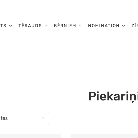
LTS
TĒRAUDS
BĒRNIEM
NOMINATION
ZĪ
Piekariņ
ātes