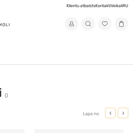
Klientu atbalsts
Kontakti
Veikali
RU
MOLI
i
(
)
Lapa
no