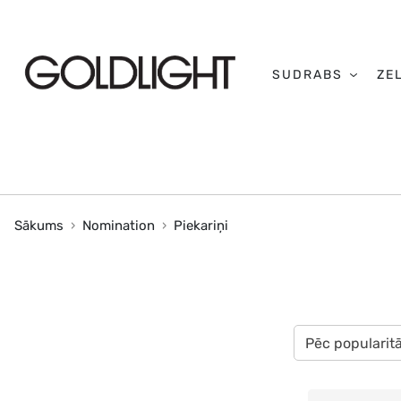
SUDRABS
ZE
Sākums
Nomination
Piekariņi
Pēc popularit