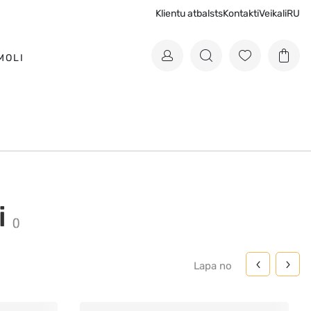
Klientu atbalsts
Kontakti
Veikali
RU
MOLI
i
(
)
Lapa
no