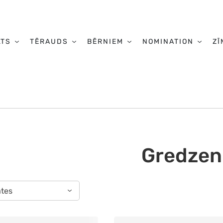
LTS
TĒRAUDS
BĒRNIEM
NOMINATION
ZĪ
Gredzen
ātes