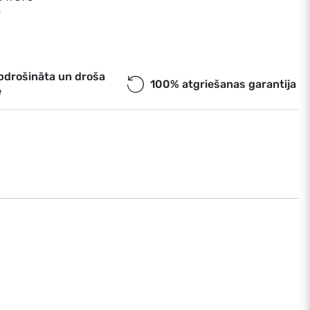
r
pdrošināta un droša
100% atgriešanas garantija
e