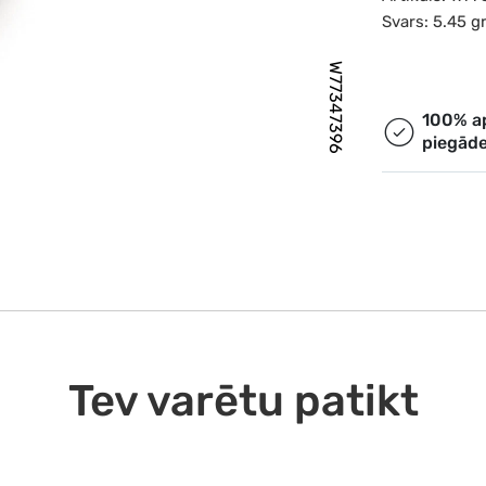
Svars: 5.45 g
W77347396
100% a
piegād
Tev varētu patikt