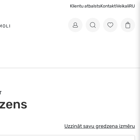
Klientu atbalsts
Kontakti
Veikali
RU
MOLI
T
zens
Uzzināt savu gredzena izmēru