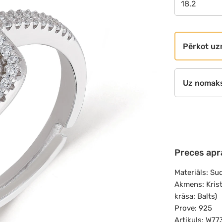
18.2
Pērkot uz
Uz nomak
Preces apr
Materiāls: Su
Akmens: Krist
krāsa: Balts)
Prove: 925
Artikuls: W7