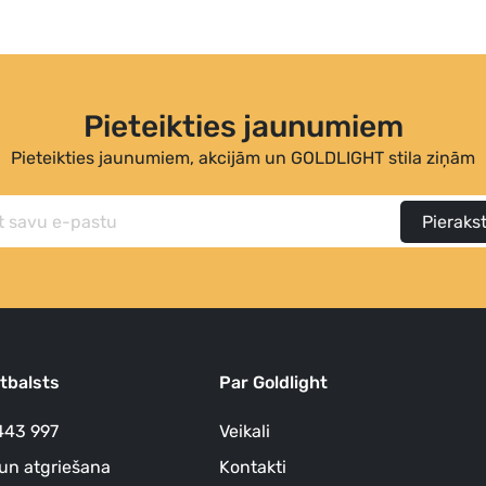
Pieteikties jaunumiem
Pieteikties jaunumiem, akcijām un GOLDLIGHT stila ziņām
Pierakst
atbalsts
Par Goldlight
443 997
Veikali
un atgriešana
Kontakti