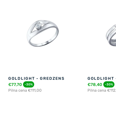
GOLDLIGHT - GREDZENS
GOLDLIGHT 
€77,70
€78,40
-30%
-30%
Pilna cena €111,00
Pilna cena €112