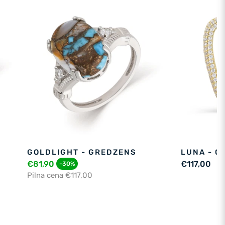
GOLDLIGHT - GREDZENS
LUNA - G
€81,90
€117,00
-30%
Pilna cena €117,00