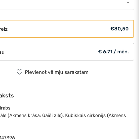
€80,50
reiz
€ 6.71 / mēn.
su
Pievienot vēlmju sarakstam
aksts
drabs
āls (Akmens krāsa: Gaiši zils), Kubiskais cirkonijs (Akmens
7347396