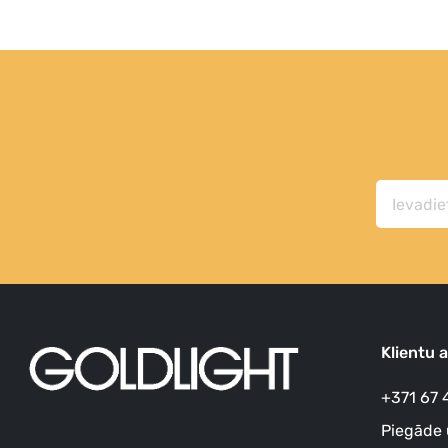
Klientu 
+371 67 
Piegāde 