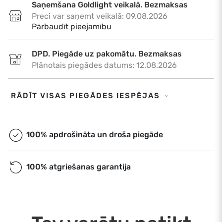
Saņemšana Goldlight veikalā. Bezmaksas
Preci var saņemt veikalā: 09.08.2026
•
Pārbaudīt pieejamību
DPD. Piegāde uz pakomātu. Bezmaksas
Plānotais piegādes datums: 12.08.2026
DPD. Piegāde uz adresi. €6,50
RĀDĪT VISAS PIEGĀDES IESPĒJAS
Plānotais piegādes datums: 12.08.2026
Omniva. Piegāde uz pakomātu. Bezmaksas
100% apdrošināta un droša piegāde
Plānotais piegādes datums: 12.08.2026
100% atgriešanas garantija
Ekspress piegāde. €9,00
Ekspress piegāde Rīgā un Rīgas rajonā dienas
laikā. Piegāde: 10.08.2026