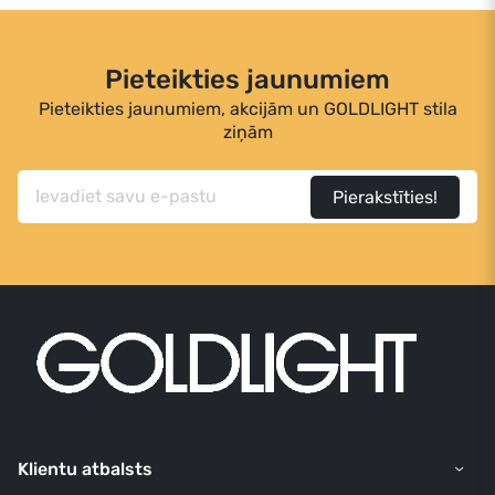
Pieteikties jaunumiem
Pieteikties jaunumiem, akcijām un GOLDLIGHT stila
ziņām
Pierakstīties!
Klientu atbalsts