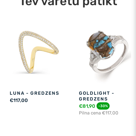
Tev varētu patikt
LUNA - GREDZENS
GOLDLIGHT -
GREDZENS
€117,00
€81,90
-30%
Pilna cena €117,00