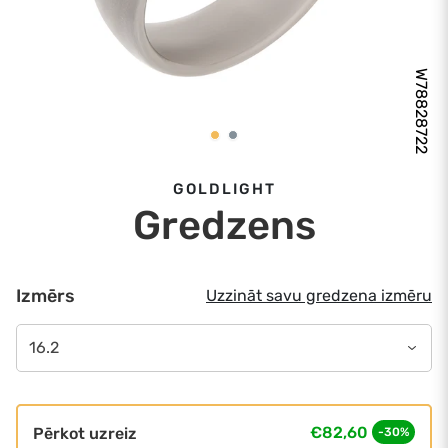
W78828722
GOLDLIGHT
Gredzens
Izmērs
Uzzināt savu gredzena izmēru
16.2
€82,60
Pērkot uzreiz
-30%