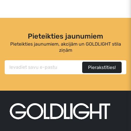
Pieteikties jaunumiem
Pieteikties jaunumiem, akcijām un GOLDLIGHT stila
ziņām
Pierakstīties!