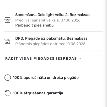
Saņemšana Goldlight veikalā. Bezmaksas
Preci var saņemt veikalā: 07.08.2026
•
Pārbaudīt pieejamību
DPD. Piegāde uz pakomātu. Bezmaksas
Plānotais piegādes datums: 10.08.2026
DPD. Piegāde uz adresi. €6,50
RĀDĪT VISAS PIEGĀDES IESPĒJAS
Plānotais piegādes datums: 10.08.2026
Omniva. Piegāde uz pakomātu. Bezmaksas
100% apdrošināta un droša piegāde
Plānotais piegādes datums: 10.08.2026
100% atgriešanas garantija
Ekspress piegāde. €9,00
Ekspress piegāde Rīgā un Rīgas rajonā dienas
laikā. Piegāde: 07.08.2026