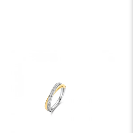
ss piegāde Rīgā un Rīgas rajonā dienas laikā. Piegāde:
.2026