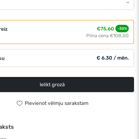
€75,60
reiz
-30%
Pilna cena
€108,00
€ 6.30 / mēn.
su
Ielikt grozā
Pievienot vēlmju sarakstam
aksts