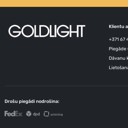
Klientu 
+371 67 
Piegāde 
Dāvanu k
Lietošan
Drošu piegādi nodrošina: