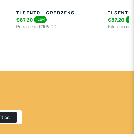
TI SENTO - GREDZENS
TI SENTO
€87,20
€87,20
-20%
-2
Pilna cena €109,00
Pilna cena 
īties!