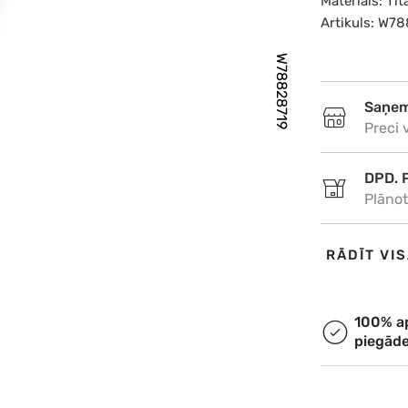
Materiāls: Tit
Artikuls: W7
W78828719
Saņem
Preci 
DPD. 
Plānot
DPD. 
RĀDĪT VI
Plānot
Omniv
100% a
piegād
Plānot
Ekspr