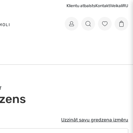
Klientu atbalsts
Kontakti
Veikali
RU
MOLI
T
zens
Uzzināt savu gredzena izmēru