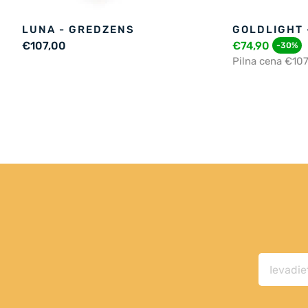
LUNA - GREDZENS
GOLDLIGHT 
€107,00
€74,90
-30%
Pilna cena €10