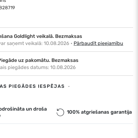
āns
8828719
šana Goldlight veikalā. Bezmaksas
var saņemt veikalā: 10.08.2026
•
Pārbaudīt pieejamību
Piegāde uz pakomātu. Bezmaksas
ais piegādes datums: 10.08.2026
Piegāde uz adresi. €6,50
SAS PIEGĀDES IESPĒJAS
ais piegādes datums: 10.08.2026
a. Piegāde uz pakomātu. Bezmaksas
pdrošināta un droša
100% atgriešanas garantija
e
ais piegādes datums: 10.08.2026
ess piegāde. €9,00