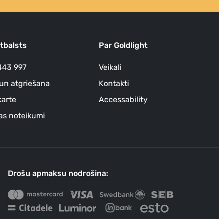
atbalsts
Par Goldlight
443 997
Veikali
un atgriešana
Kontakti
arte
Accessability
as noteikumi
Drošu apmaksu nodrošina: