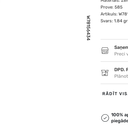
Materiāls: Zel
Prove: 585
Artikuls: W7
W78156434
Svars: 1.84 gr
Saņem
Preci 
DPD. 
Plānot
DPD. 
RĀDĪT VI
Plānot
Omniv
100% a
piegād
Plānot