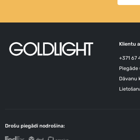
Klientu 
+371 67 
Piegāde 
Dāvanu k
Lietošan
Drošu piegādi nodrošina: