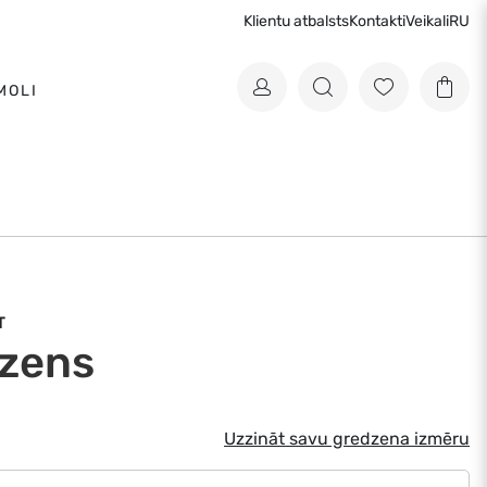
Klientu atbalsts
Kontakti
Veikali
RU
MOLI
T
zens
Uzzināt savu gredzena izmēru