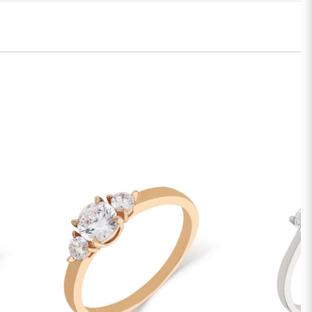
ess piegāde. €9,00
ss piegāde Rīgā un Rīgas rajonā dienas laikā. Piegāde:
.2026