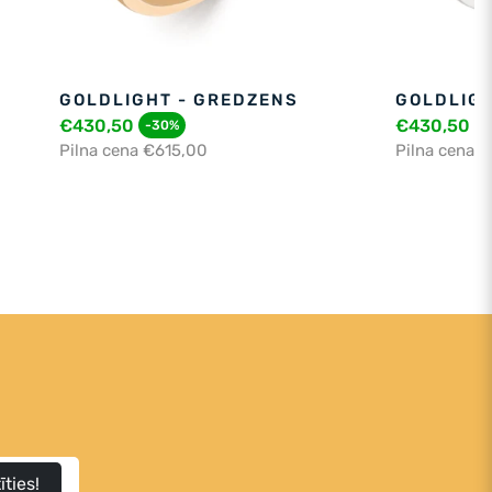
GOLDLIGHT - GREDZENS
GOLDLIGH
€430,50
€430,50
-30%
-
Pilna cena €615,00
Pilna cena 
īties!