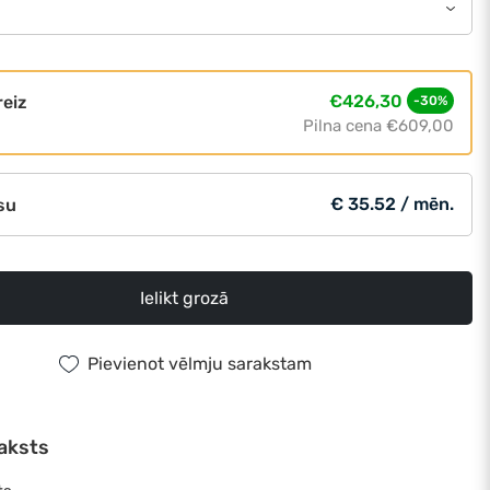
€426,30
reiz
-30%
Pilna cena
€609,00
€ 35.52 / mēn.
su
Ielikt grozā
Pievienot vēlmju sarakstam
aksts