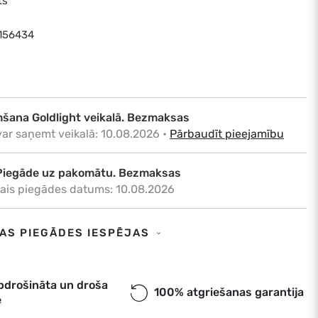
ts
8156434
šana Goldlight veikalā. Bezmaksas
var saņemt veikalā: 10.08.2026
•
Pārbaudīt pieejamību
Piegāde uz pakomātu. Bezmaksas
ais piegādes datums: 10.08.2026
Piegāde uz adresi. €6,50
SAS PIEGĀDES IESPĒJAS
ais piegādes datums: 10.08.2026
a. Piegāde uz pakomātu. Bezmaksas
pdrošināta un droša
100% atgriešanas garantija
e
ais piegādes datums: 10.08.2026