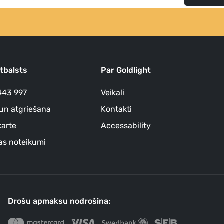
atbalsts
Par Goldlight
443 997
Veikali
un atgriešana
Kontakti
arte
Accessability
as noteikumi
Drošu apmaksu nodrošina: