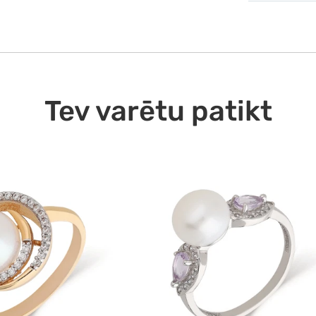
Ekspr
Ekspre
10.08
Tev varētu patikt