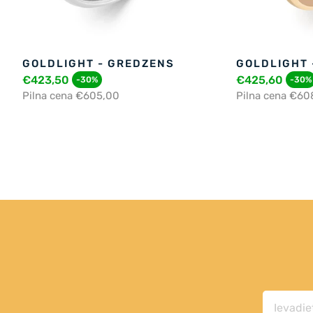
GOLDLIGHT - GREDZENS
GOLDLIGHT 
€423,50
€425,60
-30%
-30%
Pilna cena €605,00
Pilna cena €60