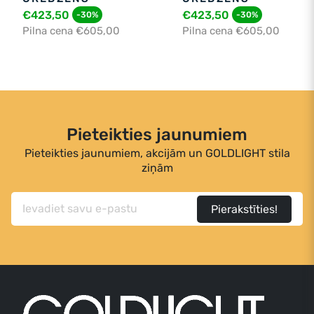
€423,50
€423,50
-30%
-30%
Pilna cena €605,00
Pilna cena €605,00
Pieteikties jaunumiem
Pieteikties jaunumiem, akcijām un GOLDLIGHT stila
ziņām
Pierakstīties!