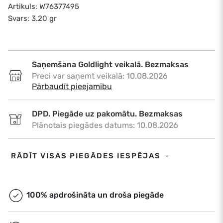
Artikuls: W76377495
Svars: 3.20 gr
Saņemšana Goldlight veikalā. Bezmaksas
Preci var saņemt veikalā: 10.08.2026
•
Pārbaudīt pieejamību
DPD. Piegāde uz pakomātu. Bezmaksas
Plānotais piegādes datums: 10.08.2026
DPD. Piegāde uz adresi. €6,50
RĀDĪT VISAS PIEGĀDES IESPĒJAS
Plānotais piegādes datums: 10.08.2026
Omniva. Piegāde uz pakomātu. Bezmaksas
100% apdrošināta un droša piegāde
Plānotais piegādes datums: 10.08.2026