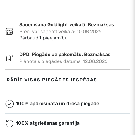
Saņemšana Goldlight veikalā. Bezmaksas
Preci var saņemt veikalā: 10.08.2026
•
Pārbaudīt pieejamību
DPD. Piegāde uz pakomātu. Bezmaksas
Plānotais piegādes datums: 12.08.2026
DPD. Piegāde uz adresi. €6,50
RĀDĪT VISAS PIEGĀDES IESPĒJAS
Plānotais piegādes datums: 12.08.2026
Omniva. Piegāde uz pakomātu. Bezmaksas
100% apdrošināta un droša piegāde
Plānotais piegādes datums: 12.08.2026
100% atgriešanas garantija
Ekspress piegāde. €9,00
Ekspress piegāde Rīgā un Rīgas rajonā dienas