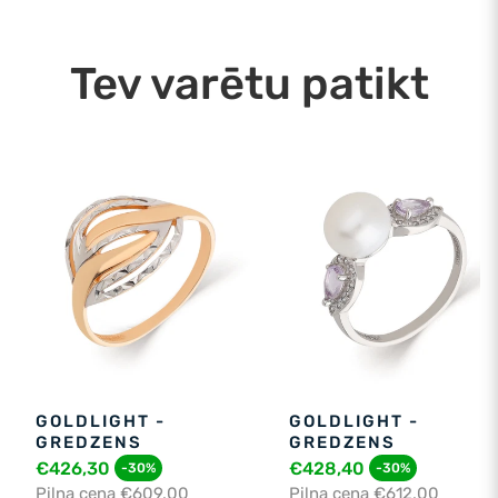
laikā. Piegāde: 10.08.2026
Tev varētu patikt
GOLDLIGHT -
GOLDLIGHT -
GREDZENS
GREDZENS
€426,30
€428,40
-30%
-30%
Pilna cena €609,00
Pilna cena €612,00