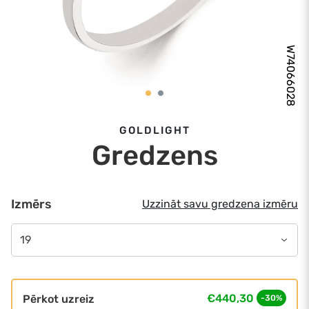
W74066028
GOLDLIGHT
Gredzens
Izmērs
Uzzināt savu gredzena izmēru
19
€440,30
Pērkot uzreiz
-30%