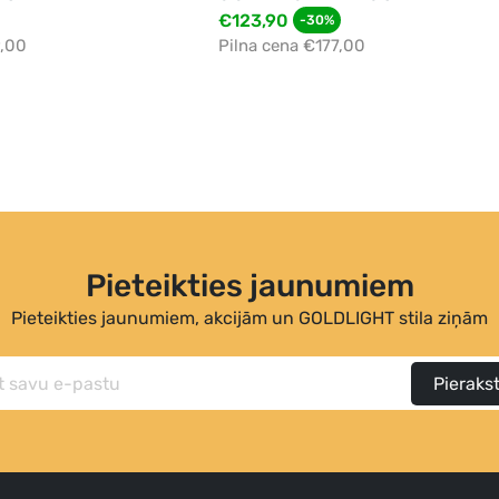
€123,90
-30%
9,00
Pilna cena €177,00
Pieteikties jaunumiem
Pieteikties jaunumiem, akcijām un GOLDLIGHT stila ziņām
Pierakst