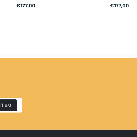
€177,00
€177,00
īties!