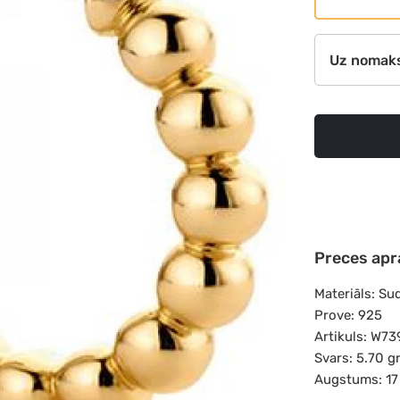
Uz nomak
Preces apr
Materiāls: Su
Prove: 925
Artikuls: W7
Svars: 5.70 g
Augstums: 1