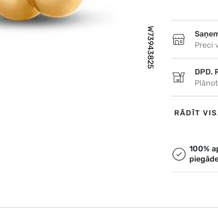
W73943825
Saņem
Preci 
DPD. 
Plānot
DPD. 
RĀDĪT VI
Plānot
Omniv
100% a
piegād
Plānot
Ekspr
Ekspre
07.08