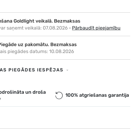
šana Goldlight veikalā. Bezmaksas
var saņemt veikalā: 07.08.2026
•
Pārbaudīt pieejamību
Piegāde uz pakomātu. Bezmaksas
ais piegādes datums: 10.08.2026
Piegāde uz adresi. €6,50
SAS PIEGĀDES IESPĒJAS
ais piegādes datums: 10.08.2026
a. Piegāde uz pakomātu. Bezmaksas
pdrošināta un droša
100% atgriešanas garantija
e
ais piegādes datums: 10.08.2026
ess piegāde. €9,00
ss piegāde Rīgā un Rīgas rajonā dienas laikā. Piegāde:
.2026