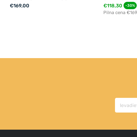
€169,00
€118,30
-30%
Pilna cena €16