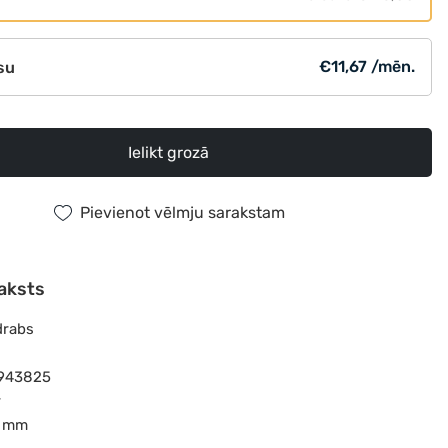
€11,67 /mēn.
su
Ielikt grozā
Pievienot vēlmju sarakstam
aksts
drabs
3943825
r
7 mm