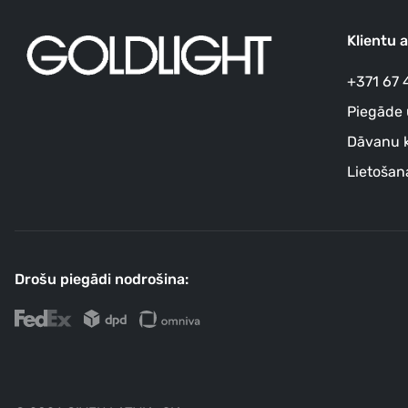
Klientu 
+371 67 
Piegāde 
Dāvanu k
Lietošan
Drošu piegādi nodrošina: