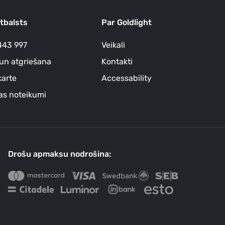
atbalsts
Par Goldlight
443 997
Veikali
un atgriešana
Kontakti
arte
Accessability
as noteikumi
Drošu apmaksu nodrošina: