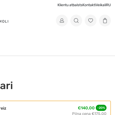
Klientu atbalsts
Kontakti
Veikali
RU
MOLI
ari
€140,00
reiz
-20%
Pilna cena
€175,00