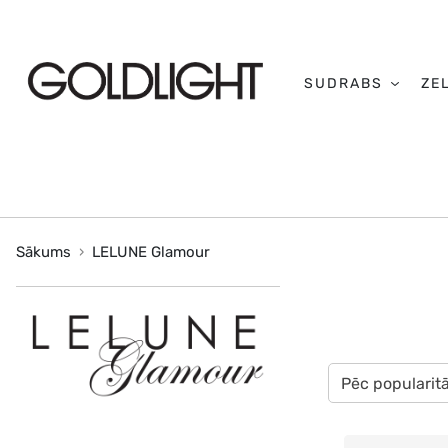
SUDRABS
ZE
Sākums
LELUNE Glamour
Pēc popularit