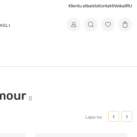
Klientu atbalsts
Kontakti
Veikali
RU
MOLI
mour
(
)
Lapa
no