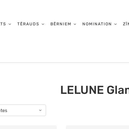
LTS
TĒRAUDS
BĒRNIEM
NOMINATION
ZĪ
LELUNE Gla
ātes