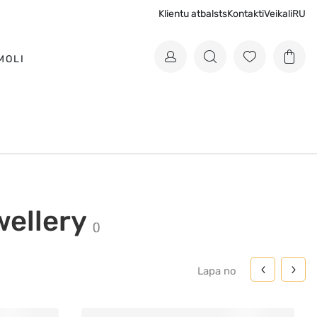
Klientu atbalsts
Kontakti
Veikali
RU
MOLI
wellery
(
)
Lapa
no