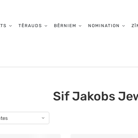
LTS
TĒRAUDS
BĒRNIEM
NOMINATION
ZĪ
Sif Jakobs Je
ātes