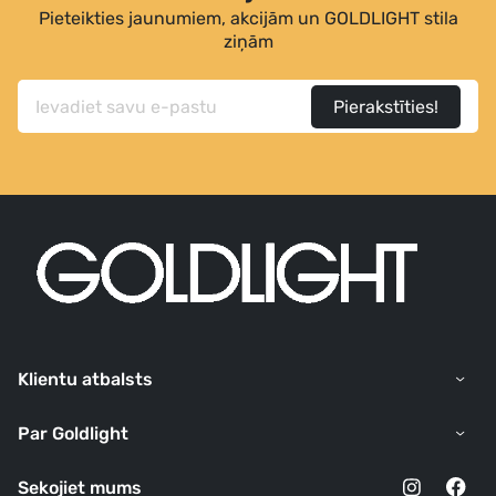
Pieteikties jaunumiem, akcijām un GOLDLIGHT stila
ziņām
Pierakstīties!
Klientu atbalsts
Par Goldlight
Sekojiet mums