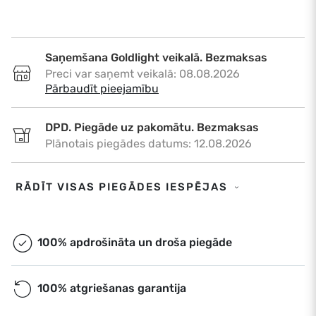
Saņemšana Goldlight veikalā. Bezmaksas
Preci var saņemt veikalā: 08.08.2026
•
Pārbaudīt pieejamību
DPD. Piegāde uz pakomātu. Bezmaksas
Plānotais piegādes datums: 12.08.2026
DPD. Piegāde uz adresi. €6,50
RĀDĪT VISAS PIEGĀDES IESPĒJAS
Plānotais piegādes datums: 12.08.2026
Omniva. Piegāde uz pakomātu. Bezmaksas
100% apdrošināta un droša piegāde
Plānotais piegādes datums: 12.08.2026
100% atgriešanas garantija
Ekspress piegāde. €9,00
Ekspress piegāde Rīgā un Rīgas rajonā dienas