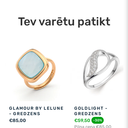
laikā. Piegāde: 08.08.2026
Tev varētu patikt
GLAMOUR BY LELUNE
GOLDLIGHT -
- GREDZENS
GREDZENS
€85,00
€59,50
-30%
Pilna cena €85,00