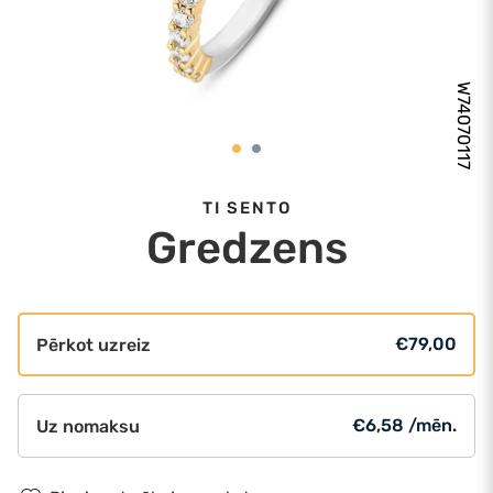
W74070117
TI SENTO
Gredzens
€79,00
Pērkot uzreiz
€6,58 /mēn.
Uz nomaksu