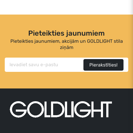
Pieteikties jaunumiem
Pieteikties jaunumiem, akcijām un GOLDLIGHT stila
ziņām
Pierakstīties!