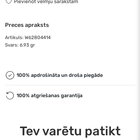
Pievienot vēlmju sarakstam
Preces apraksts
Artikuls: W62804414
Svars: 6.93 gr
100% apdrošināta un droša piegāde
100% atgriešanas garantija
Tev varētu patikt