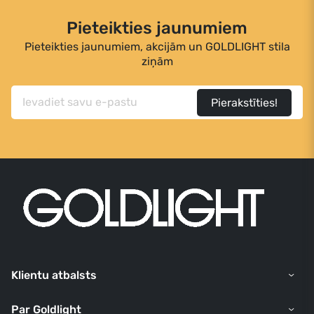
Pieteikties jaunumiem
Pieteikties jaunumiem, akcijām un GOLDLIGHT stila
ziņām
Pierakstīties!
Klientu atbalsts
Par Goldlight