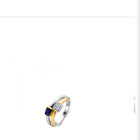
ess piegāde. €9,00
ss piegāde Rīgā un Rīgas rajonā dienas laikā. Piegāde:
.2026