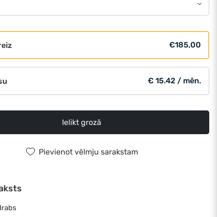
€185,00
reiz
€ 15.42 / mēn.
su
Ielikt grozā
Pievienot vēlmju sarakstam
aksts
drabs