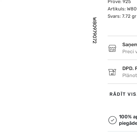
Prove: 925
Artikuls: W8
Svars: 7.72 gr
W80979072
Saņem
Preci 
DPD. 
Plānot
DPD. 
RĀDĪT VI
Plānot
Omniv
100% a
piegād
Plānot