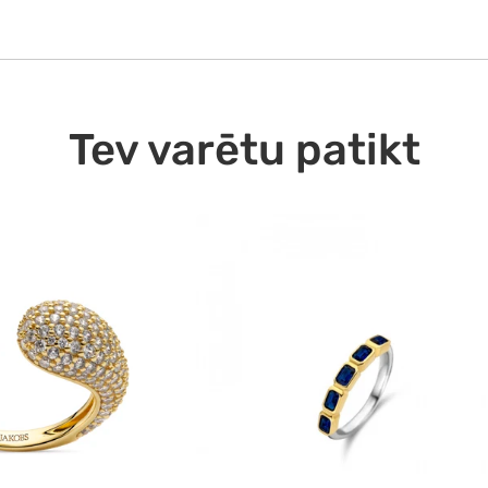
Ekspr
Ekspre
08.08
Tev varētu patikt