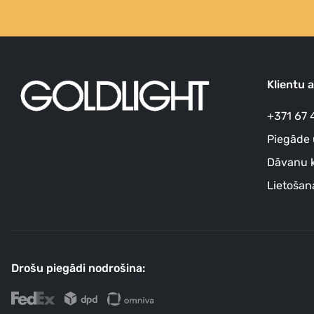
Klientu 
+371 67 
Piegāde 
Dāvanu k
Lietošan
Drošu piegādi nodrošina: