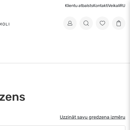
Klientu atbalsts
Kontakti
Veikali
RU
MOLI
zens
Uzzināt savu gredzena izmēru