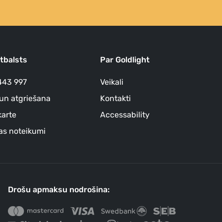
atbalsts
Par Goldlight
443 997
Veikali
un atgriešana
Kontakti
arte
Accessability
as noteikumi
Drošu apmaksu nodrošina: