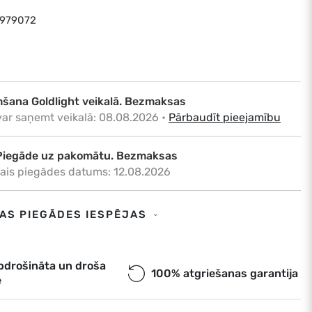
0979072
šana Goldlight veikalā. Bezmaksas
var saņemt veikalā: 08.08.2026
•
Pārbaudīt pieejamību
Piegāde uz pakomātu. Bezmaksas
ais piegādes datums: 12.08.2026
Piegāde uz adresi. €6,50
SAS PIEGĀDES IESPĒJAS
ais piegādes datums: 12.08.2026
a. Piegāde uz pakomātu. Bezmaksas
pdrošināta un droša
100% atgriešanas garantija
e
ais piegādes datums: 12.08.2026