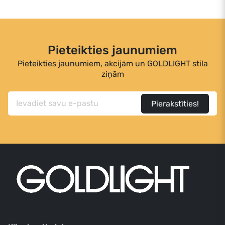
Pieteikties jaunumiem
Pieteikties jaunumiem, akcijām un GOLDLIGHT stila
ziņām
Pierakstīties!