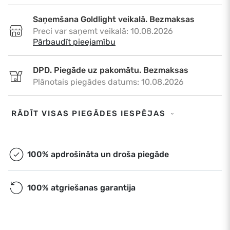
Saņemšana Goldlight veikalā. Bezmaksas
Preci var saņemt veikalā: 10.08.2026
•
Pārbaudīt pieejamību
DPD. Piegāde uz pakomātu. Bezmaksas
Plānotais piegādes datums: 10.08.2026
DPD. Piegāde uz adresi. €6,50
RĀDĪT VISAS PIEGĀDES IESPĒJAS
Plānotais piegādes datums: 10.08.2026
Omniva. Piegāde uz pakomātu. Bezmaksas
100% apdrošināta un droša piegāde
Plānotais piegādes datums: 10.08.2026
100% atgriešanas garantija
Ekspress piegāde. €9,00
Ekspress piegāde Rīgā un Rīgas rajonā dienas
laikā. Piegāde: 10.08.2026