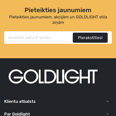
Pieteikties jaunumiem
Pieteikties jaunumiem, akcijām un GOLDLIGHT stila
ziņām
Pierakstīties!
Klientu atbalsts
Par Goldlight