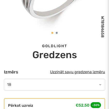
W78184658
GOLDLIGHT
Gredzens
Izmērs
Uzzināt savu gredzena izmēru
18
€52,50
Pērkot uzreiz
-30%