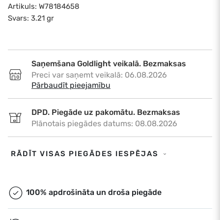
Artikuls: W78184658
Svars: 3.21 gr
Saņemšana Goldlight veikalā. Bezmaksas
Preci var saņemt veikalā: 06.08.2026
•
Pārbaudīt pieejamību
DPD. Piegāde uz pakomātu. Bezmaksas
Plānotais piegādes datums: 08.08.2026
DPD. Piegāde uz adresi. €6,50
RĀDĪT VISAS PIEGĀDES IESPĒJAS
Plānotais piegādes datums: 08.08.2026
Omniva. Piegāde uz pakomātu. Bezmaksas
100% apdrošināta un droša piegāde
Plānotais piegādes datums: 08.08.2026