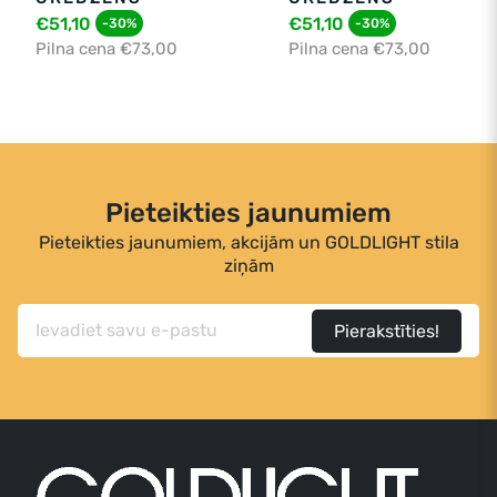
€51,10
€51,10
-30%
-30%
Pilna cena €73,00
Pilna cena €73,00
Pieteikties jaunumiem
Pieteikties jaunumiem, akcijām un GOLDLIGHT stila
ziņām
Pierakstīties!