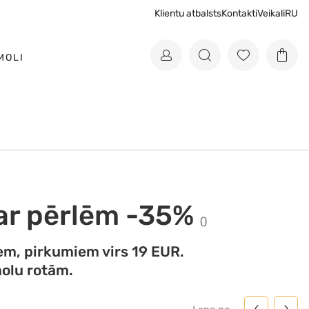
Klientu atbalsts
Kontakti
Veikali
RU
MOLI
ar pērlēm -35%
(
)
em, pirkumiem virs 19 EUR.
molu rotām.