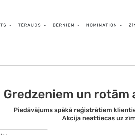
LTS
TĒRAUDS
BĒRNIEM
NOMINATION
ZĪ
Gredzeniem un rotām 
Piedāvājums spēkā reģistrētiem klienti
Akcija neattiecas uz zī