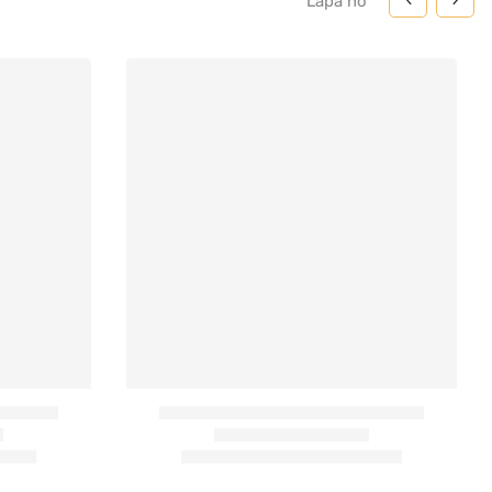
Lapa
no