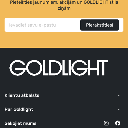
Pieteikties jaunumiem, akcijām un GOLDLIGHT stila
ziņām
Pierakstīties!
Klientu atbalsts
Par Goldlight
Sekojiet mums