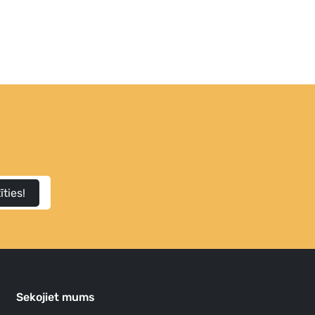
īties!
Sekojiet mums