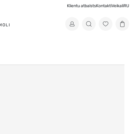
Klientu atbalsts
Kontakti
Veikali
RU
MOLI