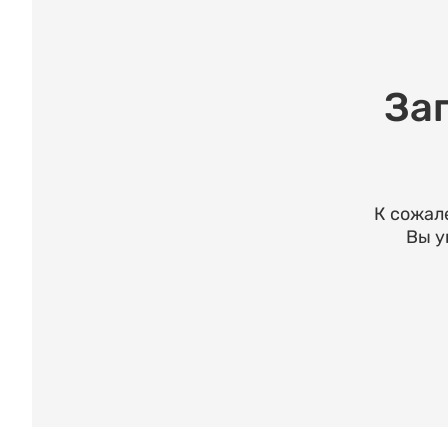
За
К сожал
Вы у