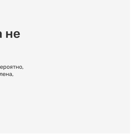
 не
ероятно,
лена,